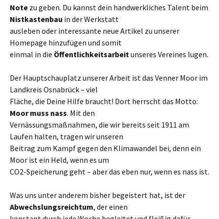
Note
zu geben. Du kannst dein handwerkliches Talent beim
Nistkastenbau
in der Werkstatt
ausleben oder interessante neue Artikel zu unserer
Homepage hinzufügen und somit
einmal in die
Öffentlichkeitsarbeit
unseres Vereines lugen.
Der Hauptschauplatz unserer Arbeit ist das Venner Moor im
Landkreis Osnabrück – viel
Fläche, die Deine Hilfe braucht! Dort herrscht das Motto:
Moor muss nass
. Mit den
Vernässungsmaßnahmen, die wir bereits seit 1911 am
Laufen halten, tragen wir unseren
Beitrag zum Kampf gegen den Klimawandel bei, denn ein
Moor ist ein Held, wenn es um
CO2-Speicherung geht – aber das eben nur, wenn es nass ist.
Was uns unter anderem bisher begeistert hat, ist der
Abwechslungsreichtum
, der einen
konstant durch jede Woche begleitet und fleißig dafür