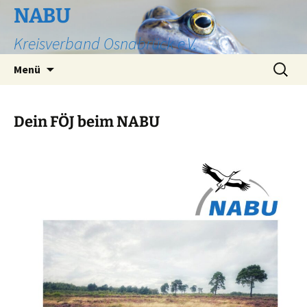
Zum
NABU
Inhalt
Kreisverband Osnabrück e.V.
springen
Suchen
Menü
nach:
Dein FÖJ beim NABU