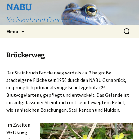
Zum
NABU
Inhalt
Kreisverband Osnabrück e.V.
springen
Suchen
Menü
nach:
Bröckerweg
Der Steinbruch Bröckerweg wird als ca. 2 ha große
stadteigene Fläche seit 1956 durch den NABU Osnabrück,
ursprünglich primär als Vogelschutzgehölz (26
Brutvogelarten), gepflegt und entwickelt. Das Gelände ist
ein aufgelassener Steinbruch mit sehr bewegtem Relief,
wie zahlreichen Böschungen, Steilkanten und Mulden.
Im Zweiten
Weltkrieg