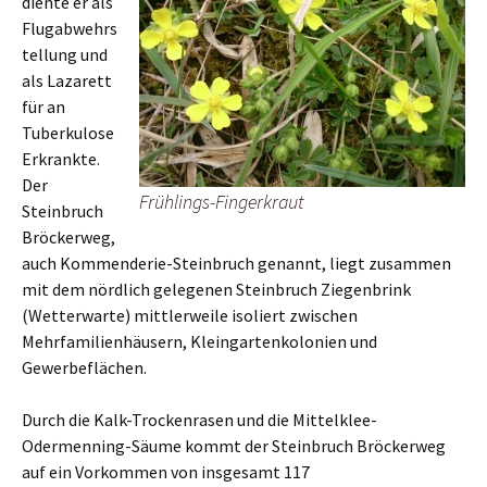
diente er als
Flugabwehrs
tellung und
als Lazarett
für an
Tuberkulose
Erkrankte.
Der
Frühlings-Fingerkraut
Steinbruch
Bröckerweg,
auch Kommenderie-Steinbruch genannt, liegt zusammen
mit dem nördlich gelegenen Steinbruch Ziegenbrink
(Wetterwarte) mittlerweile isoliert zwischen
Mehrfamilienhäusern, Kleingartenkolonien und
Gewerbeflächen.
Durch die Kalk-Trockenrasen und die Mittelklee-
Odermenning-Säume kommt der Steinbruch Bröckerweg
auf ein Vorkommen von insgesamt 117