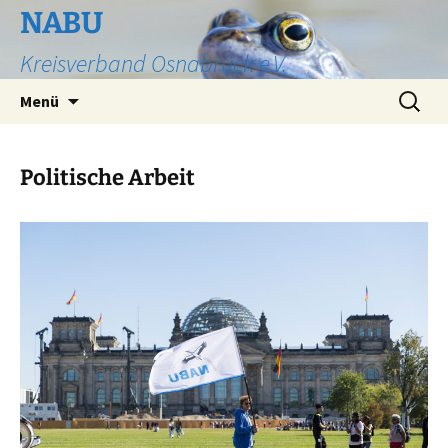
Zum
NABU
Inhalt
Kreisverband Osnabrück e.V.
springen
Suchen
Menü
nach:
Politische Arbeit