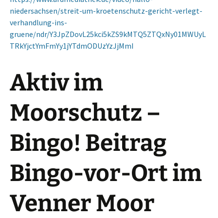
niedersachsen/streit-um-kroetenschutz-gericht-verlegt-
verhandlung-ins-
gruene/ndr/Y3JpZDovL25kci5kZS9kMTQ5ZTQxNy01MWUyL
TRkYjctYmFmYy1jYTdmODUzYzJjMmI
Aktiv im
Moorschutz –
Bingo! Beitrag
Bingo-vor-Ort im
Venner Moor