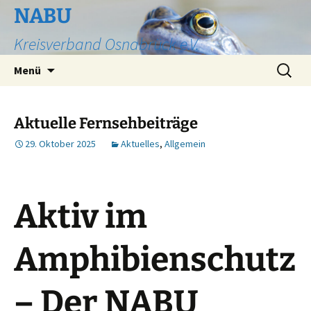
Zum
NABU
Inhalt
Kreisverband Osnabrück e.V.
springen
Suchen
Menü
nach:
Aktuelle Fernsehbeiträge
29. Oktober 2025
Aktuelles
,
Allgemein
Aktiv im
Amphibienschutz
– Der NABU